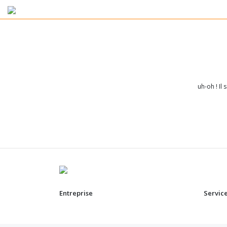
uh-oh ! Il
Entreprise
Servic